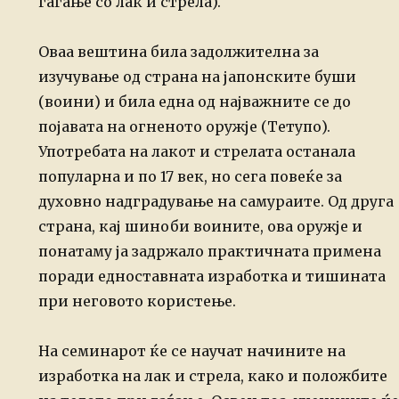
гаѓање со лак и стрела).
Оваа вештина била задолжителна за
изучување од страна на јапонските буши
(воини) и била една од најважните се до
појавата на огненото оружје (Тетупо).
Употребата на лакот и стрелата останала
популарна и по 17 век, но сега повеќе за
духовно надградување на самураите. Од друга
страна, кај шиноби воините, ова оружје и
понатаму ја задржало практичната примена
поради едноставната изработка и тишината
при неговото користење.
На семинарот
ќе се научат начините на
изработка на лак и стрела, како и положбите