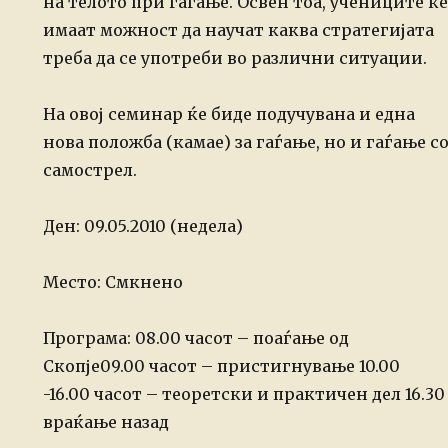
на телото при гаѓање. Освен тоа, учениците ќе
имаат можност да научат каква стратегијата
треба да се употреби во различни ситуации.
На овој семинар ќе биде подучувана и една
нова положба (камае) за гаѓање, но и гаѓање с
самострел.
Ден: 09.05.2010 (недела)
Место: Смкнено
Програма:
08.00 часот – поаѓање од
Скопје
09.00 часот – пристигнување
10.00
-16.00 часот – теоретски и практичен дел
16.30
враќање назад