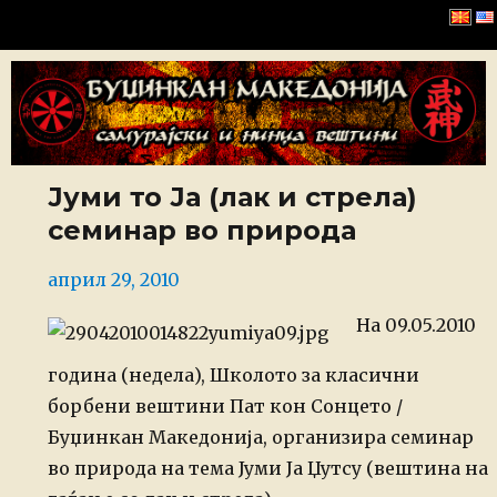
Буџинкан Македонија
Јуми то Ја (лак и стрела)
семинар во природа
Posted
април 29, 2010
on
На 09.05.2010
година (недела), Школото за класични
борбени вештини Пат кон Сонцето /
Буџинкан Македонија, организира семинар
во природа на тема Јуми Ја Џутсу
(вештина на