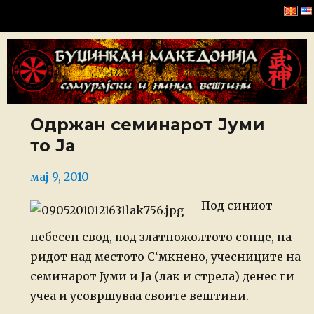
Буџинкан Македонија
Одржан семинарот Јуми
то Ја
Posted
мај 9, 2010
on
Под синиот
небесен свод,
под златножолтото сонце, на
ридот над местото С‘мкнено, учесниците на
семинарот
Јуми и Ја (лак и стрела) денес ги
учеа и усовршуваа своите вештини.