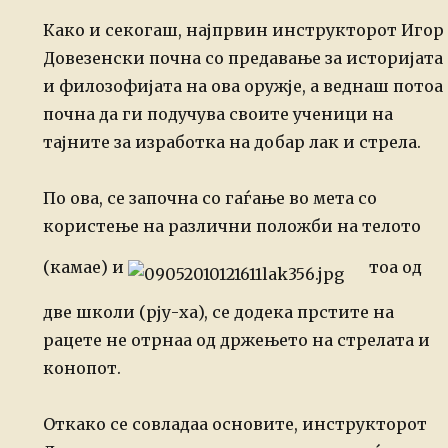
Како и секогаш, најпрвин
инструкторот Игор
Довезенски почна со предавање за историјата
и филозофијата на
ова оружје, а веднаш потоа
почна да ги подучува своите ученици на
тајните за
изработка на добар лак и стрела.
По ова, се започна со гаѓање во мета со
користење на различни положби на телото
(камае)
и
тоа од
две школи (рју-ха), се додека прстите на
рацете не отрнаа од држењето
на стрелата и
конопот.
Откако се совладаа
основите, инструкторот