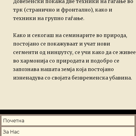
Довезенски покажа две техники на гаѓање во
трк (странично
и фронтално), како и
техники на групно гаѓање.
Како и секогаш на
семинарите во природа,
постојано се покажуваат и учат нови
сегменти од нинџутсу, се учи како
да се живее
во хармонија со природата и подобро се
запознава нашата земја која
постојано
изненадува со својата безвременска убавина.
Почетна
За Нас