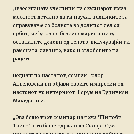
Дваесетината учесници на семинарот имаа
можност детално да ги научат техниките за
справување со болката во долниот дел од
грбот, меѓутоа не беа занемарени ниту
останатите делови од телото, вклучувајќи ги
рамената, лактите, како и зглобовите на
рацете.
Веднаш по настанот, семпаи Тодор
Ангеловски ги објави своите импресии од
настанот на интерниот Форум на Буџинкан
Македонија.
„Ова беше трет семинар на тема ‘Шиноби
Таисо’ што беше одржан во Скопје. Сум