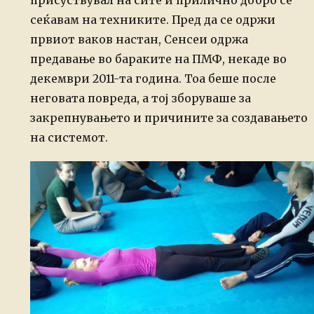
присуствувал на сите и прилично добро се
сеќавам на техниките. Пред да се одржи
првиот ваков настан, Сенсеи одржа
предавање во бараките на ПМФ, некаде во
декември 2011-та година. Тоа беше после
неговата повреда, а тој зборуваше за
закрепнувањето и причините за создавањето
на системот.