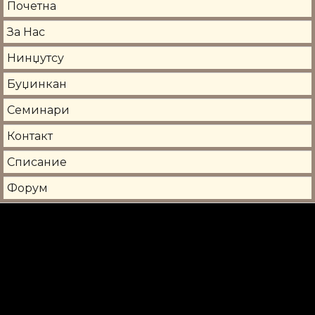
Почетна
За Нас
Нинџутсу
Буџинкан
Семинари
Контакт
Списание
Форум