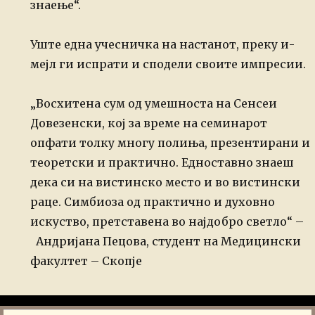
знаење“.
Уште една учесничка на настанот, преку и-
мејл ги испрати и сподели своите импресии.
„
Восхитена сум од умешноста
на Сенсеи
Довезенски, кој за време на семинарот
опфати толку многу полиња,
презентирани и
теоретски и практично. Едноставно знаеш
дека си на вистинско
место и во вистински
раце.
Симбиоза од практично и
духовно
искуство, претставена во најдобро светло“ –
Андријана Пецова, студент на Медицински
факултет – Скопје