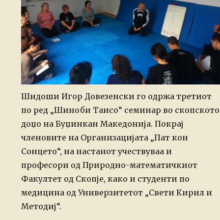
Шидоши Игор Довезенски го одржа третиот
по ред „Шиноби Таисо“ семинар во скопското
доџо на Буџинкан Македонија.
Покрај
членовите на Организацијата „Пат кон
Сонцето“, на настанот учествуваа и
професори од Природно-математичкиот
Факултет од Скопје, како и студенти по
медицина од Универзитетот „Свети Кирил и
Методиј“.