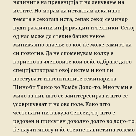
начините на превенција и на лекување на
истите. Но морам да истакнам дека иако
темата е секогаш иста, сепак секој семинар
нуди различни информации и техники. Секој
од нас може да стекне барем некое
минимално знаење со кое ќе може самиот да
си помогне. Да не споменувам колку е
корисно за членовите кои веќе одбрале да го
специјализираат овој систем и кои ги
посетуваат интензивните семинари за
Шиноби Таисо во Хомбу Доџо-то. Многу ми е
мило за нив што се заинтересираа и што се
усовршуваат и на ова поле. Како што
честопати ни кажува Сенсеи, тој што е
редовен и присутен доволно долго во доџо-то,
ќе научи многу и ќе стекне навистина големо