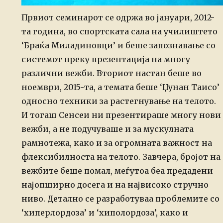
Првиот семинарот се одржа во јануари, 2012-
та година, во спортската сала на училиштето
‘Браќа Миладиновци’ и беше запознавање со
системот преку презентација на многу
различни вежби. Вториот настан беше во
ноември, 2015-та, а темата беше ‘Џунан Таисо’
односно техники за растегнување на телото.
И тогаш Сенсеи ни презентираше многу нови
вежби, а не подучуваше и за мускулната
рамнотежа, како и за огромната важност на
флексибилноста на телото.
Завчера, бројот на
вежбите беше помал, меѓутоа беа предадени
најопширно досега и на највисоко стручно
ниво. Детално се разработуваа проблемите со
‘хиперлордоза’ и ‘хиполордоза’, како и