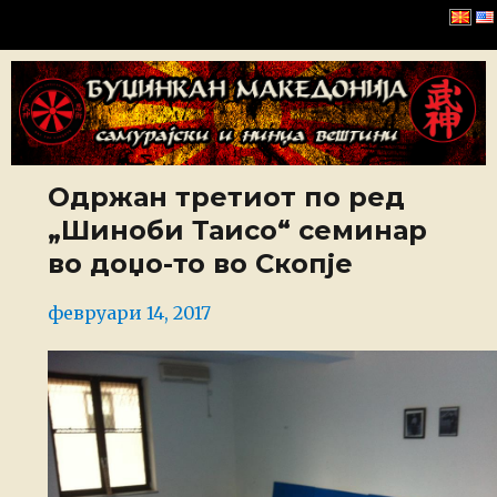
Буџинкан Македонија
Одржан третиот по ред
„Шиноби Таисо“ семинар
во доџо-то во Скопје
Posted
февруари 14, 2017
on