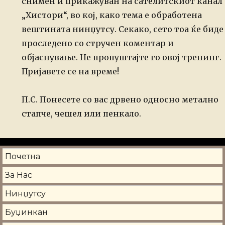
снимен и прикажуван на сателитскиот канал
„Хистори“, во
кој, како тема е обработена
вештината нинџутсу. Секако, сето тоа ќе
биде
проследено со стручен коментар и
објаснување.
Не пропуштајте го овој тренинг.
Пријавете се на време!
П.С. Понесете со вас дрвено односно метално
стапче, чешел или пенкало.
Почетна
За Нас
Нинџутсу
Буџинкан