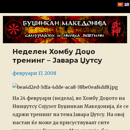
Буџинкан Македонија
Неделен Хомбу Доџо
тренинг – Јавара Џутсу
Posted
февруари 17, 2008
on
На 24 февруари (недела), во Хомбу Доџото на
Нинџутсу Сојузот Буџинкан Македонија, ќе се
одржи тренинг на тема Јавара Џутсу.
На овој
настан ќе може да присуствуваат сите