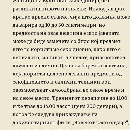
ученици на Буџинкан
Македонија, без
разлика на нивото на знаење. Инаку, јавара е
кратко
дрвено стапче, чија што должина може
да варира од 10 до 30 сантиметри,
но
предноста на оваа вештина е што јаварата
може да биде заменета со
било кој предмет
што го користиме секојдневно, како што е
пенкалото,
моливот, чешелот, привезокот за
клучеви и слично.
Целосна боречка вештина,
која користи целосно легални предмети од
секојдневието и одлични техники кои
овозможуваат самоодбрана во секое
време и
на секое место.
Тренингот ќе започне во 11.00
и ќе трае до 14.00 часот (цена 200
денари), а
потоа ќе следува прикажување на
документарниот филм „Човекот
како оружје“,