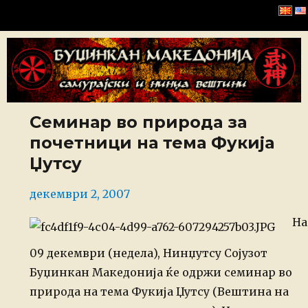
Буџинкан Македонија
Семинар во природа за
почетници на тема Фукија
Џутсу
Posted
декември 2, 2007
on
На
09 декември (недела), Нинџутсу Сојузот
Буџинкан Македонија ќе одржи
семинар во
природа на тема Фукија Џутсу (Вештина на