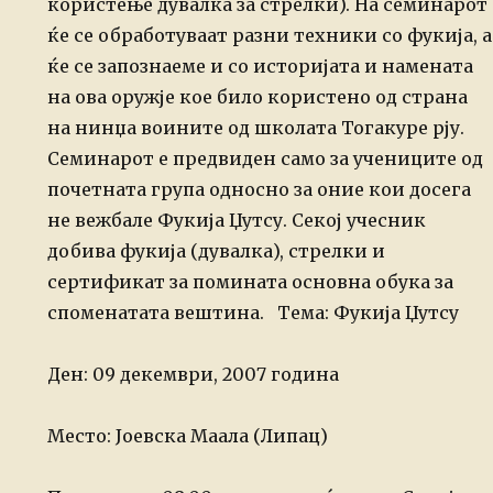
користење дувалка
за стрелки).
На семинарот
ќе се обработуваат разни техники со фукија, а
ќе се
запознаеме и со историјата и намената
на ова оружје кое било користено
од страна
на нинџа воините од школата Тогакуре рју.
Семинарот е предвиден само за учениците од
почетната група односно за оние кои досега
не вежбале Фукија Џутсу.
Секој учесник
добива фукија (дувалка), стрелки и
сертификат за помината основна обука за
споменатата вештина.
Тема: Фукија Џутсу
Ден: 09 декември, 2007 година
Место: Јоевска Маала (Липац)