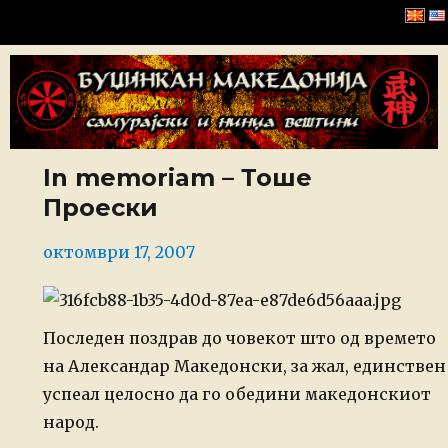
Буџинкан Македонија
In memoriam – Тоше
Проески
Posted
октомври 17, 2007
on
Последен поздрав до човекот што од времето
на Александар Македонски, за
жал, единствен
успеал целосно да го обедини македонскиот
народ.