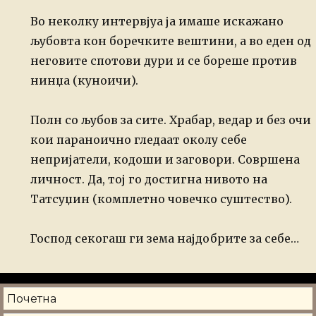
Во неколку интервјуа ја имаше искажано
љубовта кон боречките вештини, а
во еден од
неговите спотови дури и се бореше против
нинџа (куноичи).
Полн со љубов за сите. Храбар, ведар и без очи
кои параноично гледаат
околу себе
непријатели, кодоши и заговори. Совршена
личност. Да, тој го
достигна нивото на
Татсуџин (комплетно човечко суштество).
Господ секогаш ги зема најдобрите за себе…
Почетна