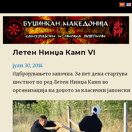
Буџинкан Македонија
Летен Нинџа Камп VI
Posted
јули 30, 2014
on
Одбројувањето започна. За пет дена стартува
шестиот по ред Летен Нинџа Камп во
организација на доџото за класични јапонски