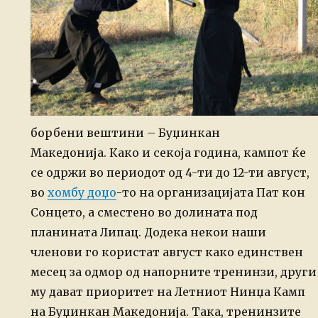
борбени вештини – Буџинкан
Македонија.
Како и секоја година, кампот ќе
се одржи во периодот од 4-ти до 12-ти август,
во
хомбу доџо
-то на организацијата Пат кон
Сонцето, а сместено во долината под
планината Липац.
Додека некои наши
членови го користат август како единствен
месец за одмор од напорните тренинзи, други
му дават приоритет на Летниот Нинџа Камп
на Буџинкан Македонија. Така, тренинзите