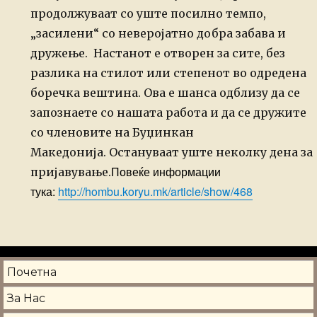
продолжуваат со уште посилно темпо,
„засилени“ со неверојатно добра забава и
дружење.
Настанот е отворен за сите, без
разлика на стилот или степенот во одредена
боречка вештина. Ова е шанса одблизу да се
запознаете со нашата работа и да се дружите
со членовите на Буџинкан
Македонија.
Остануваат уште неколку дена за
Повеќе информации
пријавување.
тука:
http://hombu.koryu.mk/article/show/468
Почетна
За Нас