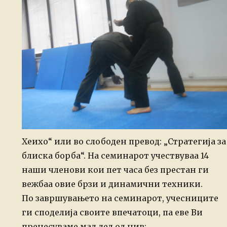
Хеихо“ или во слободен превод: „Стратегија за
блиска борба“. На семинарот учествуваа 14
наши членови кои пет часа без престан ги
вежбаа овие брзи и динамични техники.
По завршувањето на семинарот, учесниците
ги споделија своите впечатоци, па еве Ви
пренесуваме мал дел од нив: