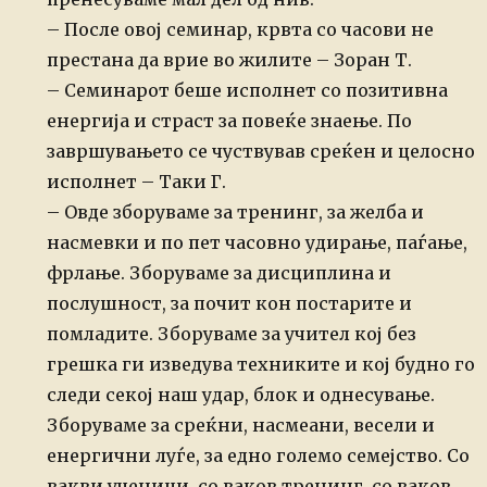
– После овој семинар, крвта со часови не
престана да врие во жилите – Зоран Т.
– Семинарот беше исполнет со позитивна
енергија и страст за повеќе знаење. По
завршувањето се чуствував среќен и целосно
исполнет – Таки Г.
– Овде зборуваме за тренинг, за желба и
насмевки и по пет часовно удирање, паѓање,
фрлање. Зборуваме за дисциплина и
послушност, за почит кон постарите и
помладите. Зборуваме за учител кој без
грешка ги изведува техниките и кој будно го
следи секој наш удар, блок и однесување.
Зборуваме за среќни, насмеани, весели и
енергични луѓе, за едно големо семејство. Со
вакви ученици, со ваков тренинг, со ваков