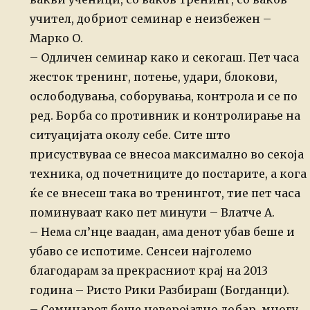
учител, добриот семинар е неизбежен –
Марко О.
– Одличен семинар како и секогаш. Пет часа
жесток тренинг, потење, удари, блокови,
ослободувања, соборувања, контрола и се по
ред. Борба со противник и контролирање на
ситуацијата околу себе. Сите што
присуствуваа се внесоа максимално во секоја
техника, од почетниците до постарите, а кога
ќе се внесеш така во тренингот, тие пет часа
поминуваат како пет минути – Влатче А.
– Нема сл’нце ваадан, ама денот убав беше и
убаво се испотиме. Сенсеи најголемо
благодарам за прекрасниот крај на 2013
година – Ристо Рики Разбираш (Богданци).
– Семинарот беше неверојатно добар, многу