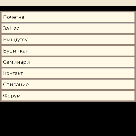
Почетна
За Нас
Нинџутсу
Буџинкан
Семинари
Контакт
Списание
Форум