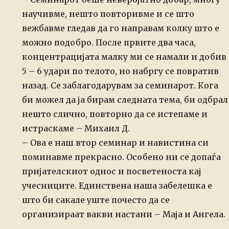
научивме, нешто повторивме и се што
вежбавме гледав да го направам колку што е
можно подобро. После првите два часа,
концентрацијата малку ми се намали и добив
5 – 6 удари по телото, но набргу се повратив
назад. Се заблагодарувам за семинарот. Кога
би можел да ја бирам следната тема, би одбрал
нешто слично, повторно да се истепаме и
истраскаме – Михаил Д.
– Ова е наш втор семинар и навистина си
поминавме прекрасно. Особено ни се допаѓа
пријателскиот однос и посветеноста кај
учесниците. Единствена наша забелешка е
што би сакале уште почесто да се
организираат вакви настани – Маја и Ангела.