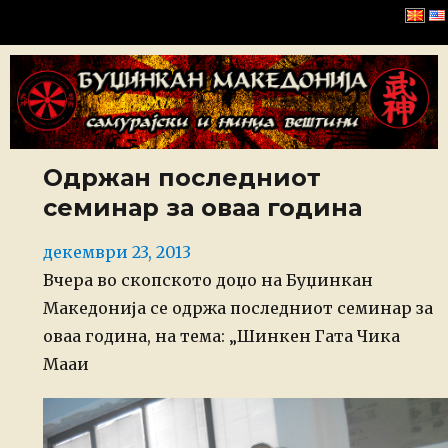
Буџинкан Македонија
Одржан последниот
семинар за оваа година
Posted
декември 23, 2013
on
Вчера во скопското доџо на Буџинкан
Македонија се одржа последниот семинар за
оваа година, на тема: „Шинкен Гата Чика
Мааи