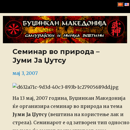
Буџинкан Македонија
Семинар во природа –
Јуми Ја Џутсу
Posted
мај 3, 2007
on
На 13 мај, 2007 година, Буџинкан Македонија
ќе организира семинар во природа на тема
Јуми Ја Џутсу
(вештина на користење лак и
стрела).
Семинарот е од затворен тип односно