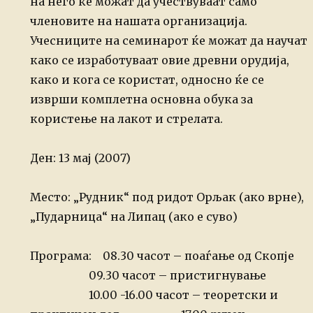
на него ќе можат да учествуваат само
членовите на нашата организација.
Учесниците на семинарот ќе можат да научат
како се изработуваат овие
древни орудија,
како и кога се користат, односно ќе се
изврши комплетна
основна обука за
користење на лакот и стрелата.
Ден: 13 мај (2007)
Место: „Рудник“ под ридот Орљак (ако врне),
„Пударница“ на Липац (ако е суво)
Програма: 08.30 часот – поаѓање од Скопје
09.30 часот – пристигнување
10.00 -16.00 часот – теоретски и