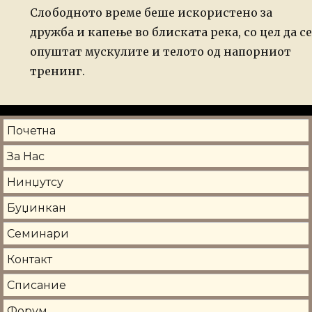
Слободното време беше искористено за
дружба и капење во блиската река, со цел да се
опуштат мускулите и телото од напорниот
тренинг.
Почетна
За Нас
Нинџутсу
Буџинкан
Семинари
Контакт
Списание
Форум