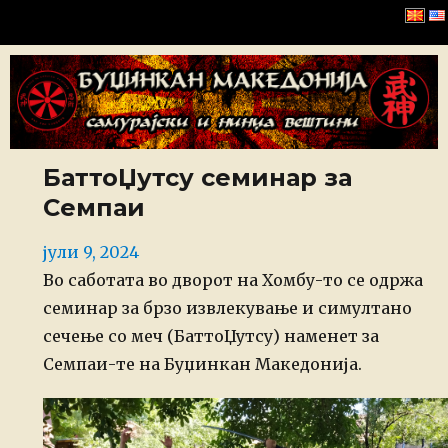
Буџинкан Македонија
БаттоЏутсу семинар за
Семпаи
Posted
јули 9, 2024
on
Во саботата во дворот на Хомбу-то се одржа
семинар за брзо извлекување и симултано
сечење со меч (БаттоЏутсу) наменет за
Семпаи-те на Буџинкан Македонија.