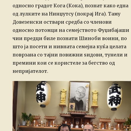
односно градот Кога (Кока), познат како една
од лулките на Нинџутсу (покрај Ига). Таму
Довезенски оствари средба со членови
односно потомци на семејството Фуџибајаши
чии предци биле познати Шиноби воини, по
што ја посети и нивната семејна куќа целата
поврзана со тајни повижни ѕидови, тунели и
премини кои се користеле за бегство од
непријателот.