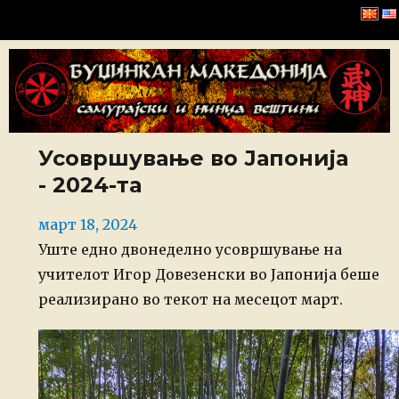
Буџинкан Македонија
Усовршување во Јапонија
- 2024-та
Posted
март 18, 2024
on
Уште едно двонеделно усовршување на
учителот Игор Довезенски во Јапонија беше
реализирано во текот на месецот март.