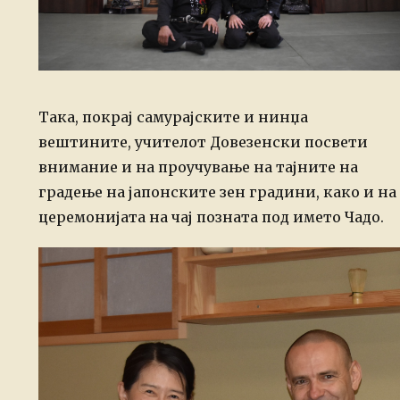
Така, покрај самурајските и нинџа
вештините, учителот Довезенски посвети
внимание и на проучување на тајните на
градење на јапонските зен градини, како и на
церемонијата на чај позната под името Чадо.