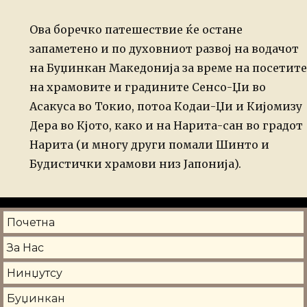
Ова боречко патешествие ќе остане
запаметено и по духовниот развој на водачот
на Буџинкан Македонија за време на посетите
на храмовите и градините Сенсо-Џи во
Асакуса во Токио, потоа Кодаи-Џи и Кијомизу
Дера во Кјото, како и на Нарита-сан во градот
Нарита (и многу други помали Шинто и
Будистички храмови низ Јапонија).
Почетна
За Нас
Нинџутсу
Буџинкан