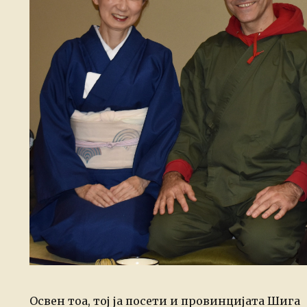
Освен тоа, тој ја посети и провинцијата Шига