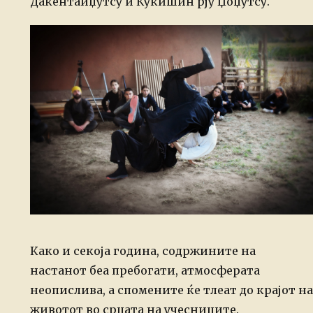
Дакентаиџутсу и Кукишин рју Џоџутсу.
Како и секоја година, содржините на
настанот беа пребогати, атмосферата
неопислива, а спомените ќе тлеат до крајот на
животот во срцата на учесниците.