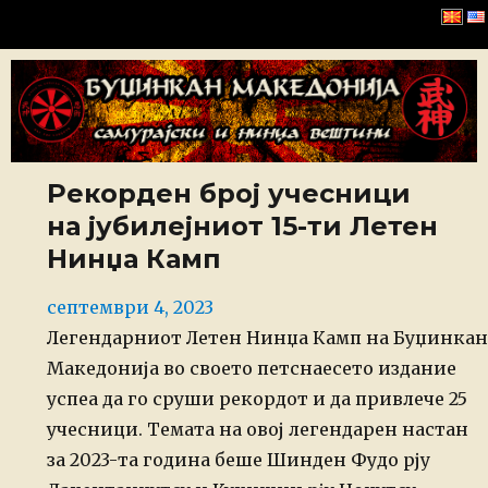
Буџинкан Македонија
Рекорден број учесници
на јубилејниот 15-ти Летен
Нинџа Камп
Posted
септември 4, 2023
on
Легендарниот Летен Нинџа Камп на Буџинкан
Македонија во своето петснаесето издание
успеа да го сруши рекордот и да привлече 25
учесници. Темата на овој легендарен настан
за 2023-та година беше Шинден Фудо рју