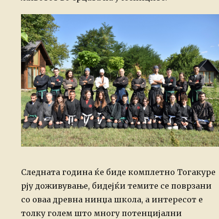
Следната година ќе биде комплетно Тогакуре
рју доживување, бидејќи темите се поврзани
со оваа древна нинџа школа, а интересот е
толку голем што многу потенцијални