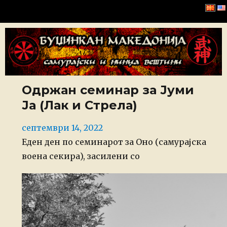
Буџинкан Македонија
Одржан семинар за Јуми
Ја (Лак и Стрела)
Posted
септември 14, 2022
on
Еден ден по семинарот за Оно (самурајска
воена секира), засилени со