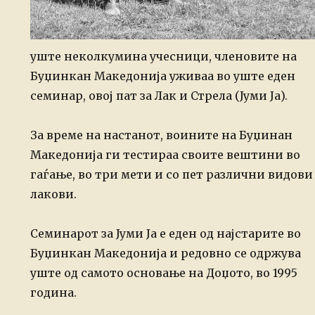
уште неколкумина учесници, членовите на
Буџинкан Македонија уживаа во уште еден
семинар, овој пат за Лак и Стрела (Јуми Ја).
За време на настанот, воините на Буџинан
Македонија ги тестираа своите вештини во
гаѓање, во три мети и со пет различни видови
лакови.
Семинарот за Јуми Ја е еден од најстарите во
Буџинкан Македонија и редовно се одржува
уште од самото основање на Доџото, во 1995
година.