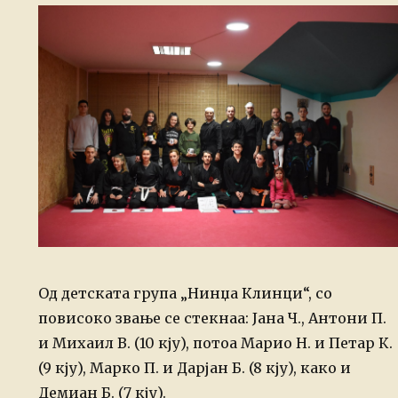
Од детската група „Нинџа Клинци“, со
повисоко звање се стекнаа: Јана Ч., Антони П.
и Михаил В. (10 кју), потоа Марио Н. и Петар К.
(9 кју), Марко П. и Дарјан Б. (8 кју), како и
Демиан Б. (7 кју).