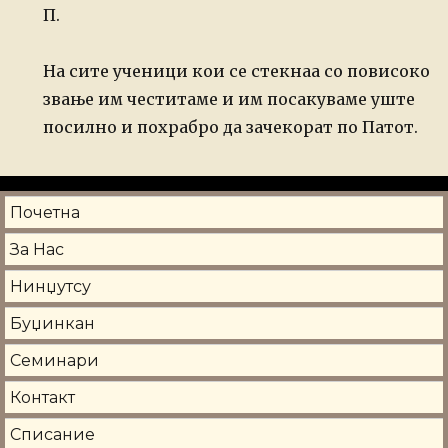
П.
На сите ученици кои се стекнаа со повисоко
звање им честитаме и им посакуваме уште
посилно и похрабро да зачекорат по Патот.
Почетна
За Нас
Нинџутсу
Буџинкан
Семинари
Контакт
Списание