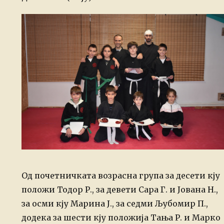
Од почетничката возрасна група за десети кју
положи Тодор Р., за девети Сара Г. и Јована Н.,
за осми кју Марина Ј., за седми Љубомир П.,
додека за шести кју положија Тања Р. и Марко