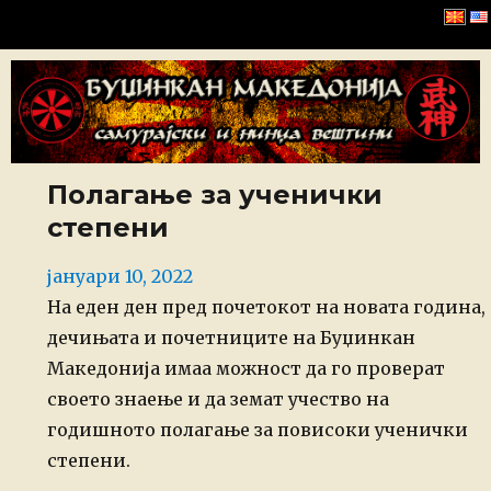
Буџинкан Македонија
Полагање за ученички
степени
Posted
јануари 10, 2022
on
На еден ден пред почетокот на новата година,
дечињата и почетниците на Буџинкан
Македонија имаа можност да го проверат
своето знаење и да земат учество на
годишното полагање за повисоки ученички
степени.