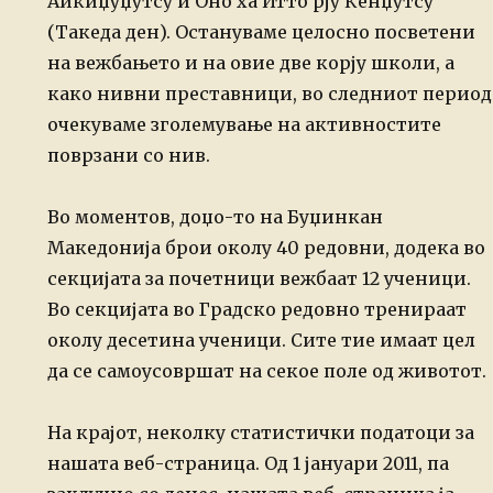
Аикиџуџутсу и Оно ха Итто рју Кенџутсу
(Такеда ден). Остануваме целосно посветени
на вежбањето и на овие две корју
школи, а
како нивни преставници, во следниот период
очекуваме зголемување на
активностите
поврзани со нив.
Во моментов, доџо-то на Буџинкан
Македонија брои околу 40 редовни, додека
во
секцијата за почетници вежбаат 12 ученици.
Во секцијата во Градско редовно
тренираат
околу десетина ученици. Сите тие имаат цел
да се самоусовршат на
секое поле од животот.
На крајот, неколку статистички податоци за
нашата веб-страница. Од
1 јануари 2011, па