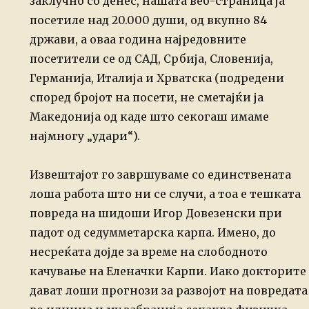
заклучно со денес, нашата веб-страница ја
посетиле над 20.000 души, од вкупно 84
држави,
а оваа година најредовните
посетители се од САД, Србија, Словенија,
Германија, Италија и Хрватска (подредени
според бројот на посети, не сметајќи ја
Македонија од каде што секогаш имаме
најмногу „удари“).
Извештајот го завршуваме со единствената
лоша работа што ни се случи, а тоа
е тешката
повреда на шидоши Игор Довезенски при
падот од седумметарска карпа.
Имено, до
несреќата дојде за време на слободното
качување на Еленачки Карпи. Иако
докторите
дават лоши прогнози за развојот на повредата