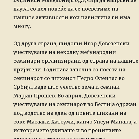
Буџинкан Македонија одлучија да направиме
пауза, со цел повеќе да се посветиме на
нашите активности кои навистина ги има
многу.
Од друга страна, шидоши Игор Довезенски
учествуваше на неколку меѓународни
семинари организирани од страна на нашите
пријатели.
Годинава започна со посета на
семинарот со шиханот Педро Флеитас во
Србија,
каде што учество зема и семпаи
Марјан Прошев.
Во април, Довезенски
учествуваше на семинарот во Белгија одржан
под водство на
еден од првите шихани на
соке Масааки Хатсуми, канчо Унсуи Манака, а
истовремено
уживаше и во тренинзите