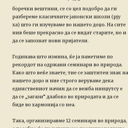
боречки вештини,
се со цел подобро да ги
разбереме класичните јапонски школи (рју
ха) што ги
изучуваме во нашето доџо.
На сите
нив беше прекрасно да се видат старите, но и
да се запознат нови
пријатели.
Годинава што измина, ќе ја паметиме по
рекордот на одржани семинари во
природа.
Како што веќе знаете, тие се заштитен знак н
нашето доџо и ние строго
веруваме дека
единствениот начин да се вежба нинџутсу е
да се „загази“ длабоко
во природата и да се
биде во хармонија со неа.
Така, организиравме 12 семинари во природа,