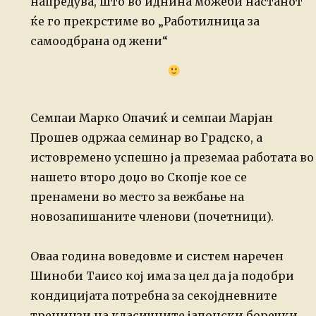
напредува, што во иднина
можеби настанот
ќе го прекрстиме во „Работилница за
самоодбрана од жени“
Семпаи Марко Опачиќ и семпаи Марјан
Прошев одржаа семинар во Градско, а
истовремено успешно ја преземаа работата во
нашето второ доџо во Скопје кое се
пренамени во место за вежбање на
новозапишаните членови (почетници).
Оваа година воведовме и систем наречен
Шиноби Таисо кој има за цел да ја подобри
кондицијата потребна за секојдневните
тренинзи на класичните јапонски боречки