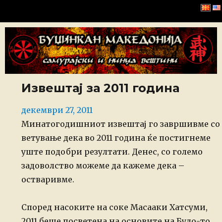
Буџинкан Македонија
Извештај за 2011 година
Posted
декември 27, 2011
on
Минатогодишниот извештај го завршивме со
ветување дека во 2011 година ќе
постигнеме
уште подобри резултати. Денес, со големо
задоволство можеме да кажеме
дека –
остваривме.
Според насоките на соке Масааки Хатсуми,
2011 беше посветена на основите на
Будо-то,