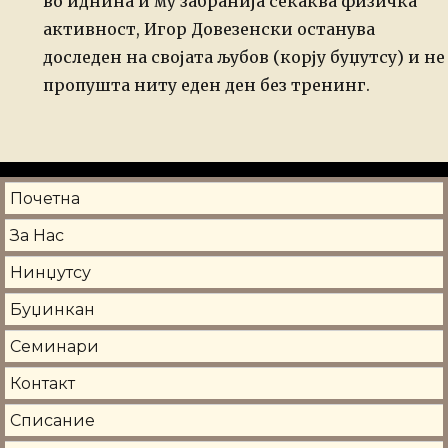
во иднина и му забранија
секаква физичка
активност, Игор Довезенски останува
доследен на својата љубов (корју
буџутсу) и не
пропушта ниту еден ден без тренинг.
Почетна
За Нас
Нинџутсу
Буџинкан
Семинари
Контакт
Списание