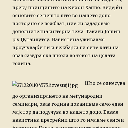
преку принципите на Кихон Хаппо. Бидејќи
основите се нешто што во
нашето доџо
постојано се вежбаат, ние си зададовме
дополнителна интерна тема:
Такаги Јошин
рју Џутаиџутсу.
Навистина уживавме
проучувајќи ги и вежбајќи ги сите кати на
оваа самурајска
школа во текот на целата
година.
Што се однесува
до организирањето на меѓународни
семинари, оваа година
поканивме само еден
мајстор да подучува во нашето доџо. Бевме
навистина
пресреќни што го имавме сенсеи