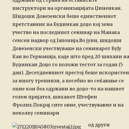
одржани од страна на останатите
инструктори на
организацијата Џиненкан.
Шидоши Довезенски беше единствениот
претставник на Буџинкан доџо кој зема
учество на последниот семинар на Манака
сенсеи надвор од Јапонија.
Во јуни, шидоши
Довезенски учествуваше на семинарот БуЈу
Каи во Германија,
каде што пред 20 шихани н
Буџинкан Доџо го положи тестот за годан (5
дан).
Десетдневниот престој беше искористен
за многу тренинзи, а посебно во сеќавање
се
оние кои беа одржани во доџо-то на нашиот
голем пријател, шиханот Штефен
Фролих.
Покрај сите овие, учествувавме и на
неколку семинари
од други