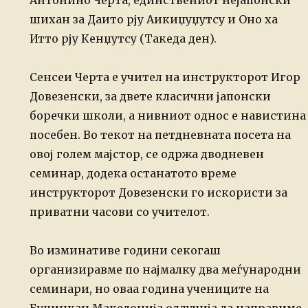
Антонино Черта, единствениот нејапонски
шихан за
Даито рју Аикиџуџутсу и Оно ха
Итто рју Кенџутсу (Такеда ден).
Сенсеи Черта е учител на инструкторот Игор
Довезенски, за двете класични
јапонски
боречки школи, а нивниот однос е навистина
посебен. Во текот на
петдневната посета на
овој голем мајстор, се одржа дводневен
семинар, додека
останатото време
инструкторот Довезенски го искористи за
приватни часови со
учителот.
Во изминативе години секогаш
организиравме по најмалку два меѓународни
семинари, но оваа година учениците на