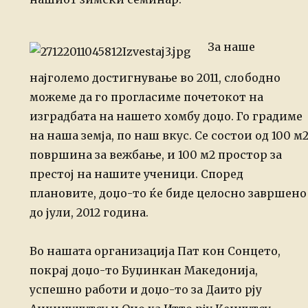
За наше
најголемо достигнување во 2011, слободно
можеме да го прогласиме
почетокот на
изградбата на нашето хомбу доџо. Го градиме
на наша земја, по наш
вкус. Се состои од 100 м
површина за вежбање, и 100 м2 простор за
престој на
нашите ученици. Според
плановите, доџо-то ќе биде целосно завршено
до јули,
2012 година.
Во нашата организација Пат кон Сонцето,
покрај доџо-то Буџинкан Македонија,
успешно работи и доџо-то за Даито рју