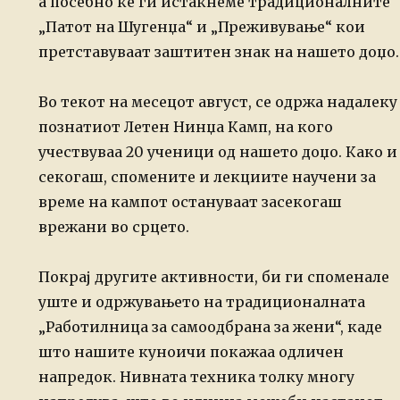
а посебно ќе ги истакнеме
традиционалните
„Патот на Шугенџа“ и „Преживување“ кои
претставуваат заштитен
знак на нашето доџо.
Во текот на месецот август, се одржа надалеку
познатиот Летен Нинџа Камп, на
кого
учествуваа 20 ученици од нашето доџо. Како и
секогаш, спомените и лекциите
научени за
време на кампот остануваат засекогаш
врежани во срцето.
Покрај другите активности, би ги споменале
уште и одржувањето на
традиционалната
„Работилница за самоодбрана за жени“, каде
што нашите куноичи
покажаа одличен
напредок. Нивната техника толку многу