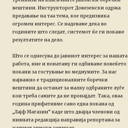
вештини. Инструкторот Довезенски
одржа
предавање на таа тема, кое предизвика
огромен интерес. Се надеваме дека
во
годините што следат, системот ќе ги покаже
резултатите на дело.
Што се однесува до јавниот интерес за нашата
работа, ние и понатаму ги одбиваме повеќето
покани за гостување во медиумите. За нас
најважно е традиционалните боречки
вештини да останат за малку одбраните луѓе
кои треба самите да не пронајдат. Така, оваа
година
прифативме само една покана од
„Лајф Магазин“ каде што двајца членови од
нивната редакција направија репортажа за
нашиот зимски семинар.