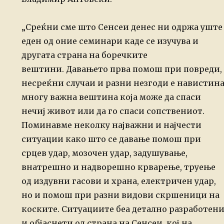
„Среќни сме што Сенсеи денес ни одржа уште
еден од оние семинари каде се изучува и
другата страна на боречките
вештини. Давањето прва помош при повреди,
несреќни случаи и разни незгоди е навистин
многу важна вештина која може да спаси
нечиј живот или да го спаси сопствениот.
Поминавме неколку најважни и најчести
ситуации како што се давање помош при
срцев удар, мозочен удар, задушување,
внатрешно и надворешно крварење, труење
од издувни гасови и храна, електричен удар,
но и помош при разни видови скршеници на
коските. Ситуациите беа детално разработен
и објаснети од страна на Сенсеи, кој на