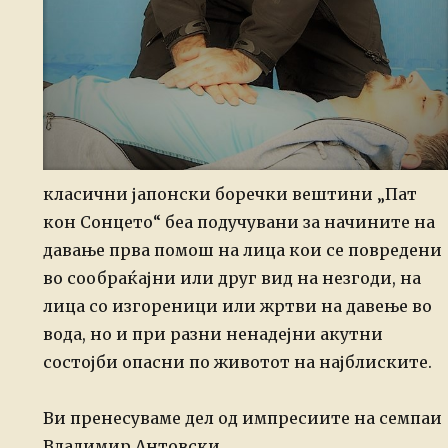
класични јапонски боречки вештини „Пат
кон Сонцето“ беа подучувани за начините на
давање прва помош на лица кои се повредени
во сообраќајни или друг вид на незгоди, на
лица со изгореници или жртви на давење во
вода, но и при разни ненадејни акутни
состојби опасни по животот на најблиските.
Ви пренесуваме дел од импресиите на семпаи
Владимир Антовски.