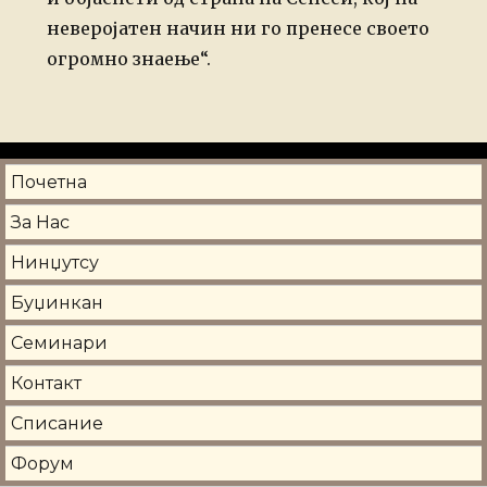
неверојатен начин ни го пренесе своето
огромно знаење“.
Почетна
За Нас
Нинџутсу
Буџинкан
Семинари
Контакт
Списание
Форум