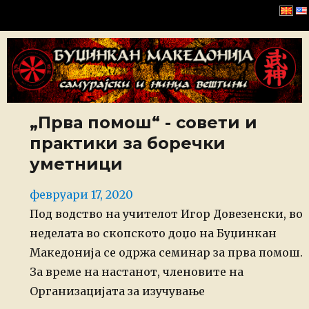
Буџинкан Македонија
„Прва помош“ - совети и
практики за боречки
уметници
Posted
февруари 17, 2020
on
Под водство на учителот Игор Довезенски, во
неделата во скопското доџо на Буџинкан
Македонија се одржа семинар за прва помош.
За време на настанот, членовите на
Организацијата за изучување