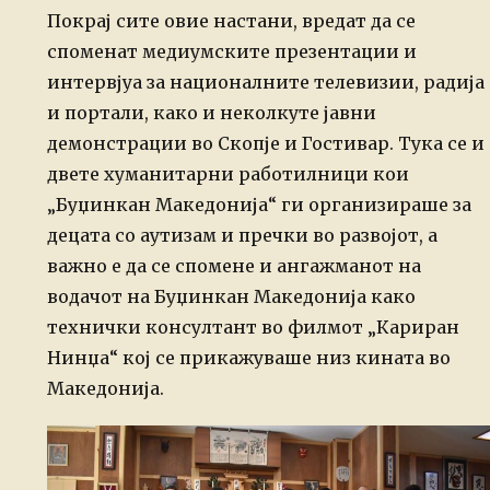
Покрај сите овие настани, вредат да се
споменат медиумските презентации и
интервјуа за националните телевизии, радија
и портали, како и неколкуте јавни
демонстрации во Скопје и Гостивар. Тука се и
двете хуманитарни работилници кои
„Буџинкан Македонија“ ги организираше за
децата со аутизам и пречки во развојот, а
важно е да се спомене и ангажманот на
водачот на Буџинкан Македонија како
технички консултант во филмот „Кариран
Нинџа“ кој се прикажуваше низ кината во
Македонија.