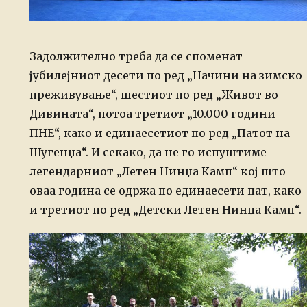
Задолжително треба да се споменат
јубилејниот десети по ред „Начини на зимско
преживување“, шестиот по ред „Живот во
Дивината“, потоа третиот „10.000 години
ПНЕ“, како и единаесетиот по ред „Патот на
Шугенџа“. И секако, да не го испуштиме
легендарниот „Летен Нинџа Камп“ кој што
оваа година се одржа по единаесети пат, како
и третиот по ред „Детски Летен Нинџа Камп“.