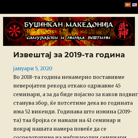
Буџинкан Македонија
Извештај за 2019-та година
Posted
јануари 5, 2020
on
Во 2018-та година ненамерно поставивме
неверојатен рекорд откако одржавме 45
семинари, а за да биде појасно за каков подвиг
станува збор, ќе потсетиме дека во годината
има 52 викенди. Годинава што измина (2019-
та) таа бројка се намали на 41 семинар и
покрај нашата намера повеќе да се
сосредоточиме на меѓународни семинари,