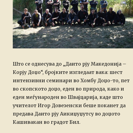
Што се однесува до „Даито рју Македонија –
Корју Доџо“, бројките изгледаат вака: шест
интензивни семинари во Хомбу Доџо-то, пет
во скопското доџо, еден во природа, како и
еден меѓународен во Швајцарија, каде што
учителот Игор Довезенски беше поканет да
предава Даито рју Аикиџуџутсу во доџото
Кашивакан во градот Бил.