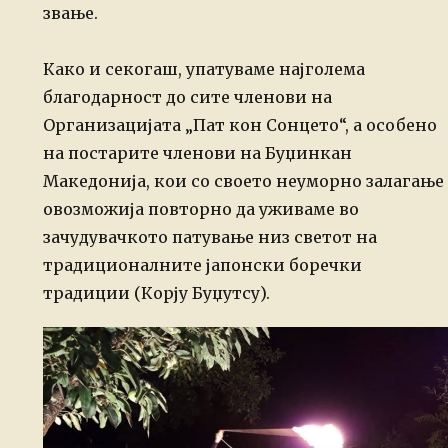
звање.
Како и секогаш, упатуваме најголема
благодарност до сите членови на
Организацијата „Пат кон Сонцето“, а особено
на постарите членови на Буџинкан
Македонија, кои со своето неуморно залагање
овозможија повторно да уживаме во
зачудувачкото патување низ светот на
традиционалните јапонски боречки
традиции (Корју Буџутсу).