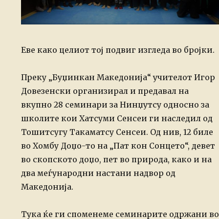
Еве како целиот тој подвиг изгледа во бројки.
Преку „Буџинкан Македонија“ учителот Игор
Довезенски организирал и предавал на
вкупно 28 семинари за Нинџутсу односно за
школите кои Хатсуми Сенсеи ги наследил од
Тошитсугу Такаматсу Сенсеи. Од нив, 12 биле
во Хомбу Доџо-то на „Пат кон Сонцето“, девет
во скопското доџо, пет во природа, како и на
два меѓународни настани надвор од
Македонија.
Тука ќе ги споменеме семинарите одржани во