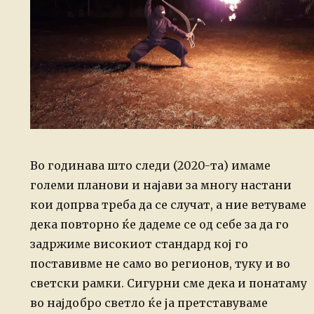
Во годинава што следи (2020-та) имаме
големи планови и најави за многу настани
кои допрва треба да се случат, а ние ветуваме
дека повторно ќе дадеме се од себе за да го
задржиме високиот стандард кој го
поставивме не само во регионов, туку и во
светски рамки. Сигурни сме дека и понатаму
во најдобро светло ќе ја претставуваме