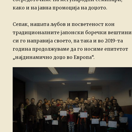
како и на јавна промоција на доџото.
Сепак, нашата љубов и посветеност кон
традиционалните јапонски боречки вештини
си го направија своето, па така и во 2019-та
година продолжуваме да го носиме епитетот
„најдинамично доџо во Европа“.