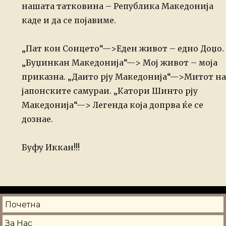
нашата татковина – Република Македонија
каде и да се појавиме.
„Пат кон Сонцето“—>Еден живот – едно Доџо.
„Буџинкан Македонија“—> Мој живот – моја
приказна.
„Даито рју Македонија“—>Митот на
јапонските самураи.
„Катори Шинто рју
Македонија“—> Легенда која допрва ќе се
дознае.
Буфу Иккан!!!
Почетна
За Нас