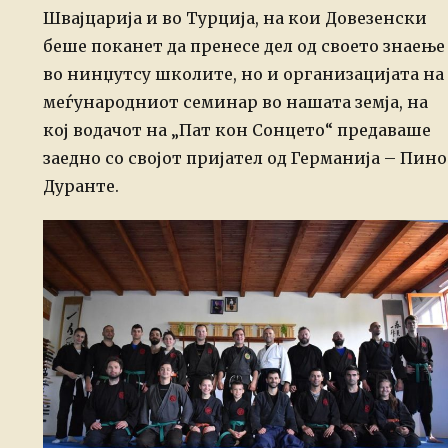
Швајцарија и во Турција, на кои Довезенски
беше поканет да пренесе дел од своето знаење
во нинџутсу школите, но и организацијата на
меѓународниот семинар во нашата земја, на
кој водачот на „Пат кон Сонцето“ предаваше
заедно со својот пријател од Германија – Пино
Дуранте.