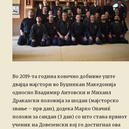
Во 2019-та година конечно добивме уште
двајца мајстори во Буџинкан Македонија
односно Владимир Антовски и Михаил
Дракалски положија за шодан (мајсторско
звање – прв дан), додека Марко Опачиќ
положи за сандан (3 дан) со што стана првиот
ученик на Довезенски кој го достигнал ова