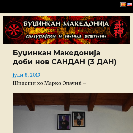
Буџинкан Македонија
Буџинкан Македонија
доби нов САНДАН (3 ДАН)
Posted
јули 8, 2019
on
Шидоши хо Марко Опачиќ –