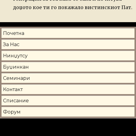
доџото кое ти го покажало вистинскиот Пат.
Почетна
За Нас
Нинџутсу
Буџинкан
Семинари
Контакт
Списание
Форум