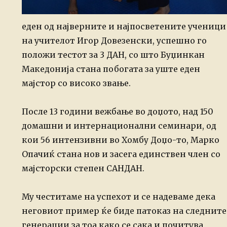
еден од најверните и најпосветените ученици
на учителот Игор Довезенски, успешно го
положи тестот за 3 ДАН, со што Буџинкан
Македонија стана побогата за уште еден
мајстор со високо звање.
После 13 години вежбање во доџото, над 150
домашни и интернационални семинари, од
кои 56 интензивни во Хомбу Доџо-то, Марко
Опачиќ стана нов и засега единствен член со
мајсторски степен САНДАН.
Му честитаме на успехот и се надеваме дека
неговиот пример ќе биде патоказ на следните
генерации за тоа како се сака и почитува