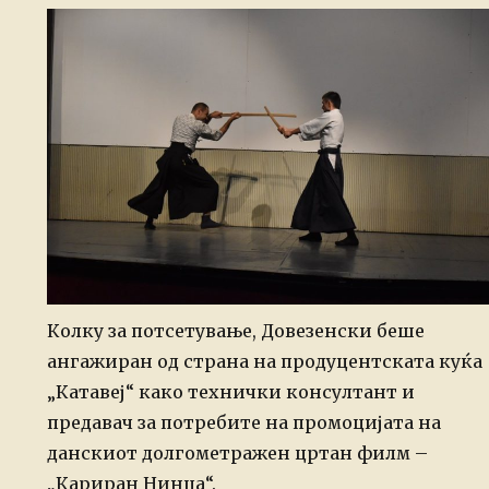
Колку за потсетување, Довезенски беше
ангажиран од страна на продуцентската куќа
„Катавеј“ како технички консултант и
предавач за потребите на промоцијата на
данскиот долгометражен цртан филм –
„Кариран Нинџа“.