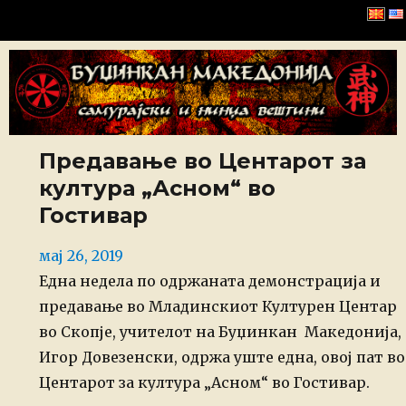
Буџинкан Македонија
Предавање во Центарот за
култура „Асном“ во
Гостивар
Posted
мај 26, 2019
on
Една недела по одржаната демонстрација и
предавање во Младинскиот Културен Центар
во Скопје, учителот на Буџинкан Македонија,
Игор Довезенски, одржа уште една, овој пат во
Центарот за култура „Асном“ во Гостивар.