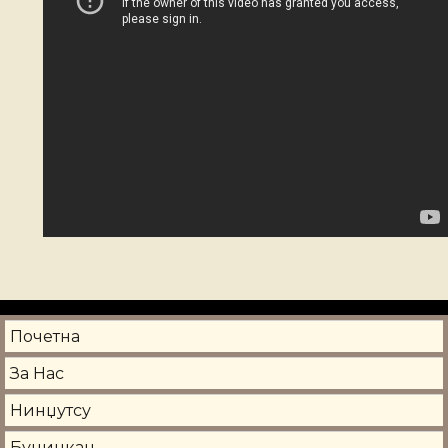
Почетна
За Нас
Нинџутсу
Буџинкан