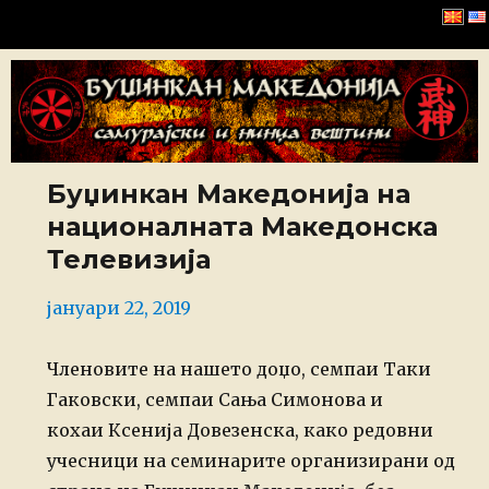
Буџинкан Македонија
Буџинкан Македонија на
националната Македонска
Телевизија
Posted
јануари 22, 2019
on
Членовите на нашето доџо, семпаи Таки
Гаковски, семпаи Сања Симонова и
кохаи Ксенија Довезенска, како редовни
учесници на семинарите организирани од