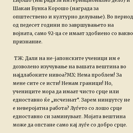
Еијошо (награда за интернационално дело) и
Шакаи Бунка Корошо (награда
за
општествено и културно делување). Во период
од педесет години по
завршувањето на
војната, само 92-ца се имаат здобиено со вакво
признание.
ТЖ: Дали на не-јапонските ученици им е
дозволено изучување на вашата вештина во
најдлабоките нивоа?
МХ: Нема проблем! За
мене сите се исти! Немам граници! Но,
учениците мора да имаат чисто срце или
едноставно ќе „исчезнат“.
Зарем нинџутсу не
е неверојатна работа? Луѓето со лошо срце
едноставно
си заминуваат. Мојата вештина
може да опстане само кај луѓе со добро
срце.