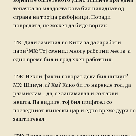
војната е оштетеното ушно
тапанче при една
тепачка во младоста кога бил нападнат од
страна на
тројца разбојници. Поради
повредата, не можел да биде војник.
ТК: Дали заминал во Кина за да заработи
пари?
МХ: Тој сменил многу работни места, а
едно време бил и градежен работник.
ТЖ: Некои факти говорат дека бил шпиун?
МХ: Шпиун, а? Хм? Како би го нарекле тоа, да
размислам… да, се занимавал и со такви
нешта. Па видите, тој бил пријател со
последниот кинески цар и едно време дури го
заштитувал.