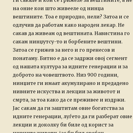
ги сакале и кои се грижеле
за вештините, а не
на оние кои што живееле од нинџа
вештините.
Тоа е природно, нели? Затоа и се
одлучив да работам како народен лекар.
Не
сакав да живеам од вештината. Навистина го
сакам нинџутсу-то и
борбените вештини.
Затоа се грижев за него и го пренесов и
понатаму.
Битно е да се задржи овој сегмент
од нашата култура за идните генерации
и за
доброто на човештвото. Низ 900 години,
нинџите ги имаат акумулирано и предадено
нивните искуства и лекции за животот и
смрта, за тоа како да се
преживее и издржи.
Јас сакам да ги заштитам овие богатства за
идните
генерации, луѓето да ги разберат овие
лекции и доколку би биле од
корист за