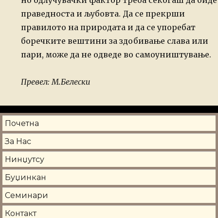
но одлучувачки фактор треба секогаш да биде
праведноста
и љубовта. Да се прекрши
правилото на природата и да се упоребат
боречките вештини за здобивање слава или
пари, може да не одведе во
самоуништување.
Превел: М.Белески
Почетна
За Нас
Нинџутсу
Буџинкан
Семинари
Контакт