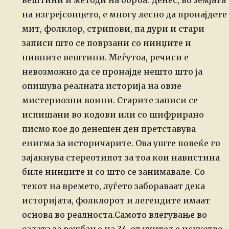
вештини и методи на
борба. Денес, во земјата
на изгрејсонцето, е многу лесно да пронајдете
мит, фолклор, стрипови, па дури и стари
записи што се поврзани со
нинџите и
нивните вештини. Меѓутоа, речиси е
невозможно да се пронајде
нешто што ја
опишува реалната историја на овие
мистериозни воини.
Старите записи се
испишани во кодови или со шифрирано
писмо кое до
денешен ден претставува
енигма за историчарите. Ова уште повеќе го
зајакнува стереотипот за тоа кои навистина
биле нинџите и со што се
занимавале. Со
текот на времето, луѓето забораваат дека
историјата,
фолклорот и легендите имаат
основа во реалноста.
Самото влегување во