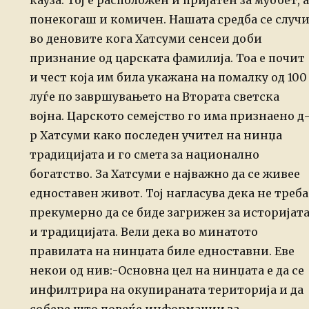
кауза. Тој е расположен и пријатен за муобет, а
понекогаш и комичен.
Нашата средба се случ
во деновите
кога Хатсуми сенсеи доби
признание од царската фамилија. Тоа е почит
и
чест која им била укажана на помалку од 100
луѓе по завршувањето на
Втората светска
војна. Царското семејство го има признаено д
р Хатсуми
како последен учител на нинџа
традицијата и го смета за национално
богатство.
За Хатсуми е најважно да се живее
едноставен живот. Тој нагласува дека
не треба
прекумерно да се биде загрижен за историјат
и традицијата. Вели дека во минатото
правилата на нинџата биле едноставни. Еве
некои од нив:
-Основна цел на нинџата е да се
инфилтрира на окупираната територија и да