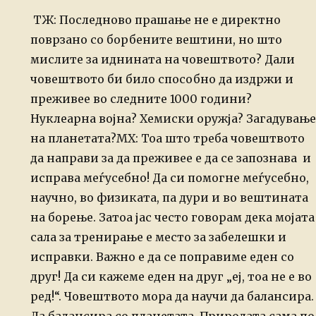
ТЖ: Последново прашање не е директно
поврзано со борбените вештини, но
што
мислите за иднината на човештвото? Дали
човештвото би било способно
да издржи и
преживее во следните 1000 години?
Нуклеарна војна? Хемиски
оружја? Загадување
на планетата?
МХ: Тоа што треба човештвото
да направи за да преживее е да се запознава и
исправа меѓусебно! Да си помогне меѓусебно,
научно, во физиката,
па дури и во вештината
на борење. Затоа јас често говорам дека мојата
сала за тренирање е место за забелешки и
исправки. Важно е да се
поправиме еден со
друг! Да си кажеме еден на друг „еј, тоа не е во
ред!“.
Човештвото мора да научи да балансира.