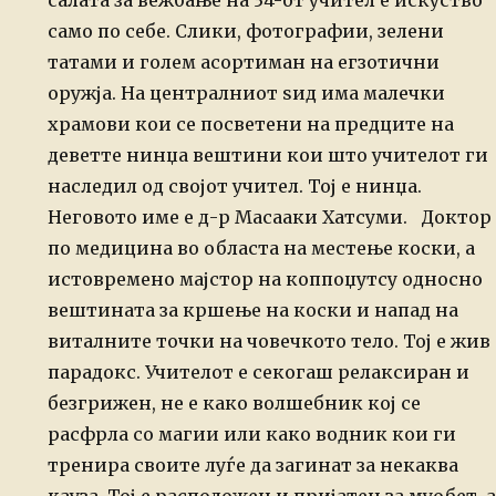
салата за вежбање на 34-от учител е искуство
само по себе. Слики, фотографии, зелени
татами и голем асортиман
на егзотични
оружја. На централниот ѕид има малечки
храмови кои се
посветени на предците на
деветте нинџа вештини кои што учителот ги
наследил од својот учител. Тој е нинџа.
Неговото име е д-р Масааки Хатсуми.
Доктор
по медицина во областа на местење коски, а
истовремено мајстор
на коппоџутсу односно
вештината за кршење на коски и напад на
виталните
точки на човечкото тело. Тој е жив
парадокс. Учителот е секогаш релаксиран и
безгрижен, не е како волшебник кој
се
расфрла со магии или како водник кои ги
тренира своите луѓе да
загинат за некаква