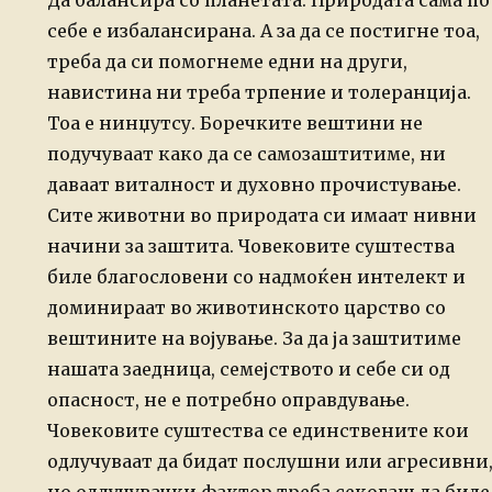
Да балансира со планетата.
Природата сама по
себе е избалансирана. А за да се постигне тоа,
треба
да си помогнеме едни на други,
навистина ни треба трпение и толеранција.
Тоа е нинџутсу. Боречките вештини не
подучуваат како да се
самозаштитиме, ни
даваат виталност и духовно прочистување.
Сите животни
во природата си имаат нивни
начини за заштита. Човековите суштества
биле благословени со надмоќен интелект и
доминираат во животинското
царство со
вештините на војување. За да ја заштитиме
нашата заедница,
семејството и себе си од
опасност, не е потребно оправдување.
Човековите суштества се единствените кои
одлучуваат да бидат послушни
или агресивни