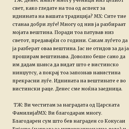
ТЖ: Денес имате многу ученици низ целиот
свет, како гледате на тоа од аспект за
иднината на вашата традиција?
МХ: Сите тие
станаа добри луѓе! Многу од нив ја разбираат
мојата
вештина. Поради тоа патував низ
светот, предавајќи со години. Сакам
луѓето да
ја разберат оваа вештина. Јас не отидов за да ја
проширам
вештинава. Доволно беше само да
им дадам шанса да видат што е вистинско
нинџутсу, а покрај тоа запознав навистина
прекрасни луѓе. Иднината на
вештинате е во
вистински раце. Денес сме моќна заедница.
ТЖ: Ви честитам за наградата од Царската
Фамилија!
МХ: Ви благодарам многу.
Благодарен сум што бев награден со Кокусаи