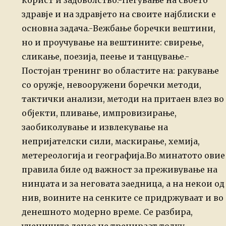
корист и задоволство.
-Негување на своето
здравје и на здравјето на своите најблиски е
основна задача.
-Вежбање боречки вештини,
но и проучување на вештините: свирење,
сликање, поезија, пеење и танцување.
-
Постојан
тренинг во областите на: ракување
со оружје, невооружени боречки
методи,
тактички анализи, методи на притаен влез во
објекти, пливање,
импровизирање,
заобиколување и извлекување на
непријателски сили,
маскирање, хемија,
метереологија и географија.
Во минатото овие
правила биле од важност за преживување на
нинџата и за неговата заедница,
а на некои од
нив, воините на сенките се придржуваат и во
денешното
модерно време. Се разбира,