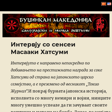
Буџинкан Македонија
Интервју со сенсеи
Масааки Хатсуми
Интервјуто е направено непосредно по
добивањето на престижната
награда за соке
Хатсуми од страна на јапонското царско
семејство, а е
преземено од весникот „Токио
Журнал“.
И
покрај бурната јапонска историја,
исполнета со многу немири и војни,
нинџите
многу умешно успеале да ги зачуваат своите