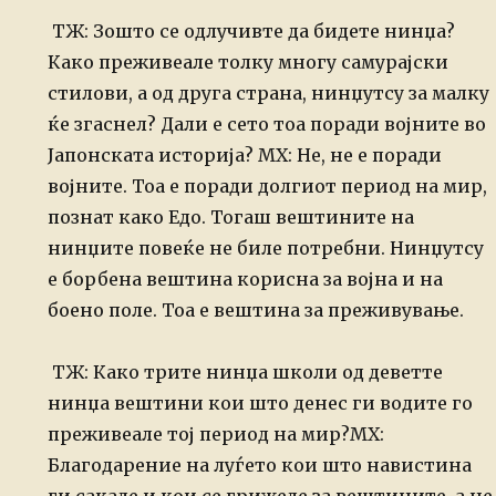
ТЖ: Зошто се одлучивте да бидете нинџа?
Како преживеале толку многу самурајски
стилови, а од друга страна, нинџутсу за малку
ќе згаснел? Дали е сето тоа поради војните во
Јапонската историја?
МХ: Не, не е поради
војните. Тоа е поради долгиот период на мир,
познат
како Едо. Тогаш вештините на
нинџите повеќе не биле потребни. Нинџутсу
е борбена вештина корисна за војна и на
боено поле. Тоа е вештина за
преживување.
ТЖ: Како трите нинџа школи од деветте
нинџа вештини кои што денес ги водите го
преживеале тој период на мир?
МХ:
Благодарение на луѓето кои што навистина