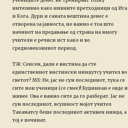
учениците денес не тренираат толку
интезивно
како нивните претходници
од Ига
и Кога. Дури и самата вештина денес е
отворена за јавноста, но
важно е тоа што
начинот на предавање од страна на многу
учители е
речиси ист како и во
средновековниот период.
ТЖ: Сенсеи, дали е вистина да сте
единствениот вистински нинџутсу учител во
светот?
МХ: Не, јас не сум последниот, тука се
сите мои ученици (се смее)!
Буџинкан е овде и
живее. Ова е важно сите да го разберат. Јас не
сум
последниот, всушност мојот учител
Такаматсу беше последниот активен
нинџа, а
тој е починат.