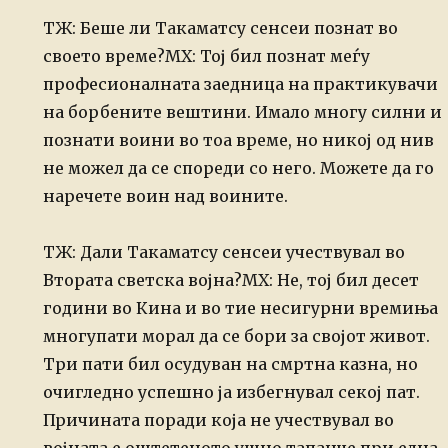
ТЖ: Беше ли Такаматсу сенсеи познат во
своето време?
МХ: Тој бил познат меѓу
професионалната заедница на практикувачи
на
борбените вештини. Имало многу силни и
познати воини во тоа време, но
никој од нив
не можел да се спореди со него. Можете да го
наречете воин
над воините.
ТЖ: Дали Такаматсу сенсеи учествувал во
Втората светска војна?
МХ: Не, тој бил десет
години во Кина и во тие несигурни времиња
многупати морал да се бори за својот живот.
Три пати бил осудуван
на смртна казна, но
очигледно успешно ја избегнувал секој пат.
Причината поради која не учествувал во