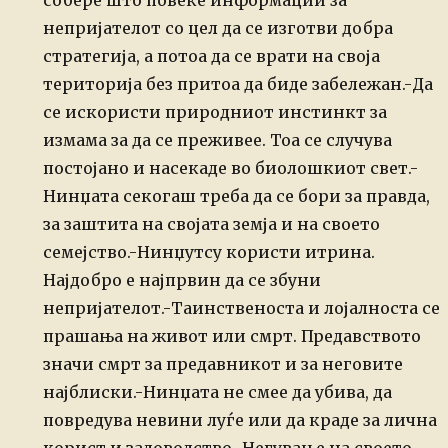
собере
што повеќе информации за
непријателот со цел да се изготви добра
стратегија, а потоа да се врати на своја
територија без притоа да биде
забележан.
-Да
се искористи природниот инстинкт за
измама за да се преживее. Тоа се случува
постојано и насекаде во биолошкиот свет.
-
Нинџата секогаш треба да се бори за правда,
за заштита на својата земја и на своето
семејство.
-Нинџутсу користи итрина.
Најдобро е најпрвин да се збуни
непријателот.
-Таинственоста и лојалноста се
прашања на живот или смрт. Предавството
значи смрт за предавникот и за неговите
најблиски.
-Нинџата не смее да убива, да
повредува невини луѓе или да краде за лична