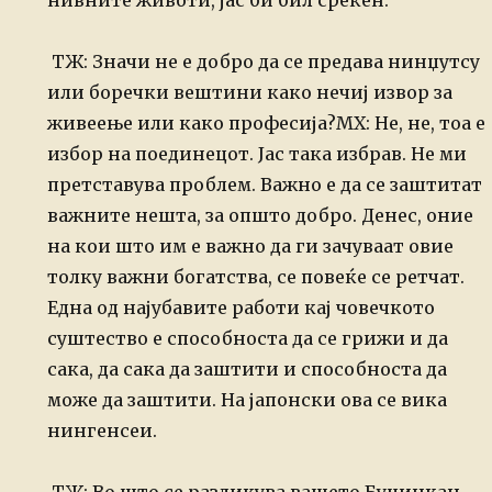
нивните животи, јас би бил среќен.
ТЖ: Значи не е добро да се предава нинџутсу
или боречки вештини како нечиј извор за
живеење или како професија?
МХ: Не, не, тоа е
избор на поединецот. Јас така избрав. Не ми
претставува проблем. Важно е да се заштитат
важните нешта, за општо
добро. Денес, оние
на кои што им е важно да ги зачуваат овие
толку
важни богатства, се повеќе се ретчат.
Една од најубавите работи кај
човечкото
суштество е способноста да се грижи и да
сака, да сака да
заштити и способноста да
може да заштити. На јапонски ова се вика
нингенсеи.