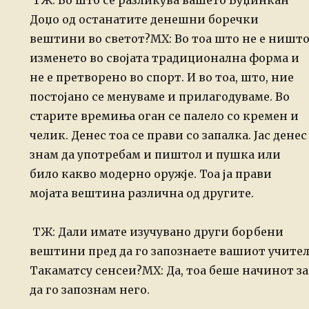
ТЖ: Во што се разликува вашето Буџинкан
Доџо од останатите денешни боречки
вештини во светот?
МХ: Во тоа што не е ништ
изменето во својата традиционална форма и
не
е претворено во спорт. И во тоа, што, ние
постојано се менуваме и
прилагодуваме. Во
старите времиња оган се палело со кремен и
челик.
Денес тоа се прави со запалка. Јас денес
знам да употребам и пиштол и
пушка или
било какво модерно оружје. Тоа ја прави
мојата вештина
различна од другите.
ТЖ: Дали имате изучувано други борбени
вештини пред да го запознаете вашиот учите
Такаматсу сенсеи?
МХ: Да, тоа беше начинот за
да го запознам него.