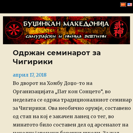
Буџинкан Македонија
Одржан семинарот за
Чигирики
Posted
април 17, 2018
on
Во дворот на Хомбу Доџо-то на
Организацијата „Пат кон Сонцето“, во
неделата се одржа традиционалниот семинар
за Чигирики. Ова необично оружје, составено
од стап на кој е закачен ланец со тег, во
минатото било составен дел од арсеналот на