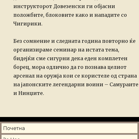
инструкторот Довезенски ги објасни
положбите, блоковите како и нападите со
Чигирики.
Без сомнение и следната година повторно ќе
организираме семинар на истата тема,
бидејќи сме сигурни дека еден комплетен
борец, мора одлично да го познава целиот
арсенал на оружја кои се користеле од страна
на јапонските легендарни воини – Самураите
и Нинџите.
Почетна