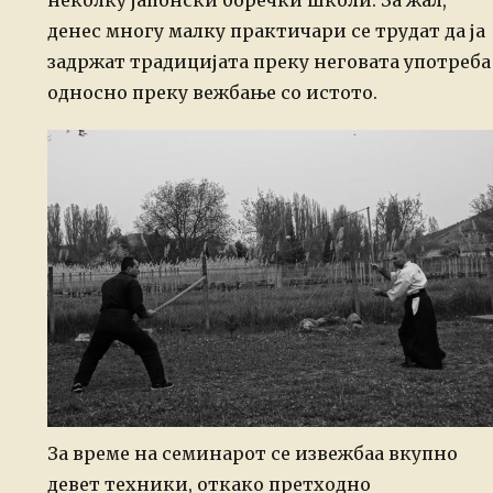
неколку јапонски боречки школи. За жал,
денес многу малку практичари се трудат да ја
задржат традицијата преку неговата употреба
односно преку вежбање со истото.
За време на семинарот се извежбаа вкупно
девет техники, откако претходно