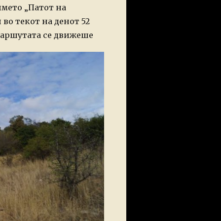
името „Патот на
во текот на денот 52
маршутата се движеше