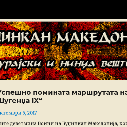
донија
Успешно помината маршрутата на
Шугенџа IX“
osted
ктомври 5, 2017
n
ите деветмина Воини на Буџинкан Македонија, кои