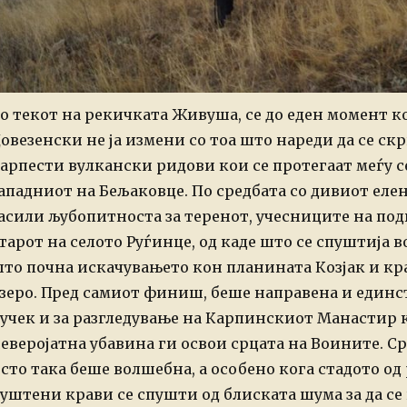
о текот на рекичката Живуша, се до еден момент 
овезенски не ја измени со тоа што нареди да се с
арпести вулкански ридови кои се протегаат меѓу с
ападниот на Бељаковце. По средбата со дивиот елен 
асили љубопитноста за теренот, учесниците на под
тарот на селото Руѓинце, од каде што се спуштија во
то почна искачувањето кон планината Козјак и кр
зеро.
Пред самиот финиш, беше направена и единст
учек и за разгледување на Карпинскиот Манастир ко
еверојатна убавина ги освои срцата на Воините.
Ср
сто така беше волшебна, а особено кога стадото од
уштени крави се спушти од блиската шума за да се 