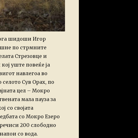
кога шидоши Игор
кршне по стрмните
елата Стрезовце и
кој уште повеќе ја
вигот навлегоа во
 селото Сув Орах, по
ајната цел – Мокро
вената мала пауза за
ј со својата
едбата со Мокро Езеро
 речиси 200 слободно
напои со вода.