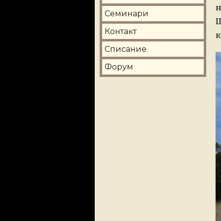
н
Семинари
Ш
Контакт
к
Списание
Форум