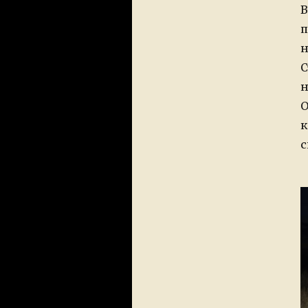
В
п
н
С
н
О
к
с