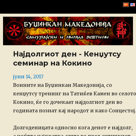
Буџинкан Македонија
Најдолгиот ден - Кенџутсу
семинар на Кокино
Posted
јуни 14, 2017
on
Воините на Буџинкан Македонија, со
кенџутсу тренинг на Татиќев Камен во селот
Кокино, ќе го дочекаат најдолгиот ден во
годината познат кај народот и како Сонцестој
Долгоденицата односно кога денот е најдолг,