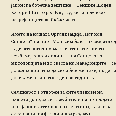
јапонска боречка вештина – Теншин Шоден
Катори Шинто рју Буџутсу, ќе го пречекаат
изгрејсонцето во 04.24 часот.
Името на нашата Организација „Пат кон
Сонцето“, нашиот Мон, симболот на земјата о
каде што потекнуваат вештините кои ги
вежбаме, како и силината на Со
нцето во
митологијата и во свеста на Македонците – се
доволна причина да се собереме и заедно да г
дочекаме најдолгиот ден во годината.
Семинарот е отворен за сите членови на
нашето доџо, за сите љубители на природата
и на јапонските боречки вештини, како и за
сите наши пријатели и подржувачи.