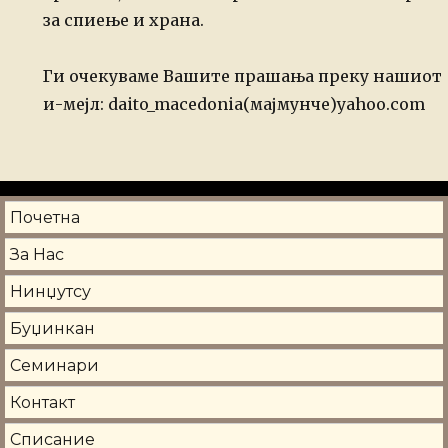
за спиење и храна.
Ги очекуваме Вашите прашања преку нашиот
и-мејл: daito_macedonia(мајмунче)yahoo.com
Почетна
За Нас
Нинџутсу
Буџинкан
Семинари
Контакт
Списание