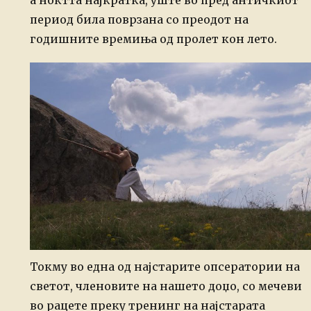
а ноќтта најкратка, уште во пред античкиот
период била поврзана со преодот на
годишните времиња од пролет кон лето.
Токму во една од најстарите опсератории на
светот, членовите на нашето доџо, со мечеви
во рацете преку тренинг на најстарата