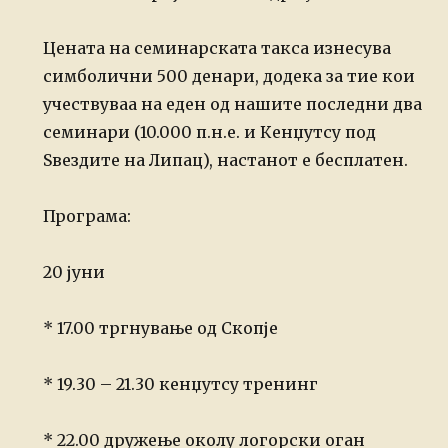
Цената на семинарската такса изнесува
симболични 500 денари, додека за тие кои
учествуваа на еден од нашите последни два
семинари (10.000 п.н.е. и Кенџутсу под
Ѕвездите на Липац), настанот е бесплатен.
Програма:
20 јуни
* 17.00 тргнување од Скопје
* 19.30 – 21.30 кенџутсу тренинг
* 22.00 дружење околу логорски оган